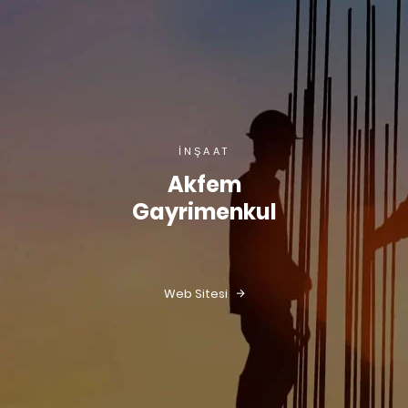
>
İNŞAAT
Akfem
Gayrimenkul
Web Sitesi